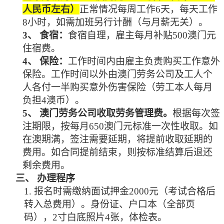
人民币左右）
正常情况每周工作
6天，每天工作
8小时，如需加班另行计酬（与月薪无关）。
3、
食宿：
食宿自理，雇主每月补贴
500澳门元
住宿费。
4、
保险：
工作时间内由雇主负责购买工作意外
保险。工作时间以外由澳门劳务公司及工人个
人各付一半购买意外伤害保险（劳工本人每月
负担
4澳币）。
5、
澳门劳务公司收取劳务管理费。
根据每次签
注期限，按每月
650澳门元标准一次性收取。如
在澳期满，签注需要延期，将提前收取延期的
费用。如合同提前结束，则按标准结算后退还
剩余费用。
三、
办理程序
1.
报名时需缴纳面试押金
2000元（考试合格后
转入总费用）。身份证、户口本（全部页
码），2寸白底照片4张，体检表。