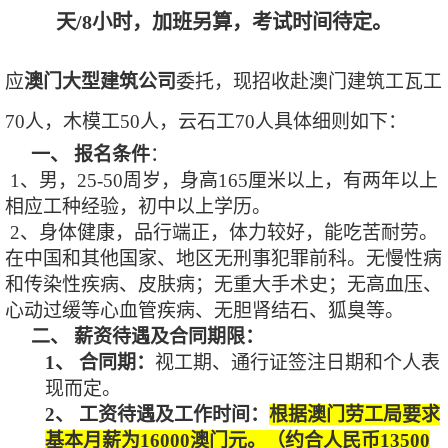
天/8小时，加班另算，考试时间待定。
应
澳门大型建筑公司
委托，现招收赴澳门建筑工
瓦工
70人
，木模工
50人
，云石工
70人
具体细则如下：
一、
报名条件
：
1、男，25-50周岁，身高165厘米以上，有两年以上
相应工种经验，初中以上学历。
2、身体健康，品行端正，体力较好，能吃苦耐劳。
在中国和其他国家、地区无刑事犯罪前科。无慢性病
和传染性疾病、皮肤病；无重大手术史；无高血压、
心动过缓等心血管疾病、无胆肾结石、狐臭等。
二、
薪资待遇及合同期限：
1、
合同期：
视工期、通行证签注日期和个人表
现而定。
2、
工资待遇及工作时间：
根据澳门劳工局要求
基本月薪为
16000澳门元。（约合人民币13
5
00