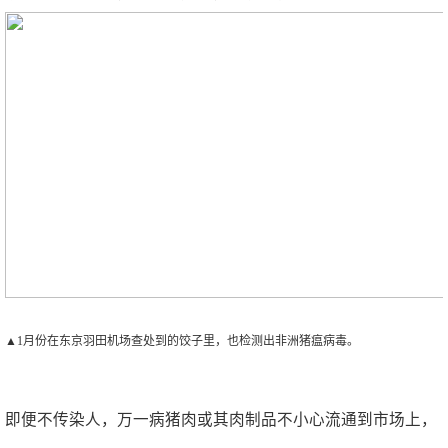
▲1月份在东京羽田机场查处到的饺子里，也检测出非洲猪瘟病毒。
即便不传染人，万一病猪肉或其肉制品不小心流通到市场上，