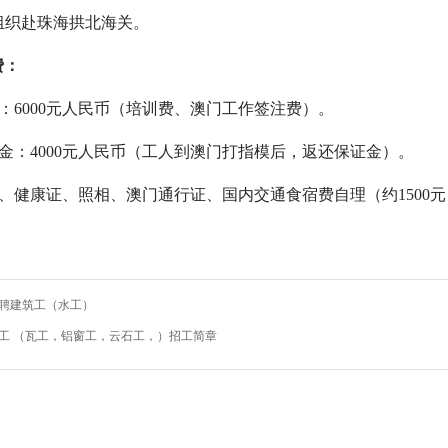
组织
赴珠海拱北海关
。
费
：
：
6000元人民币（
培训费、澳门工作签注费
）
。
金：4000元人民币（工人到澳门打指模后，返还保证金）
。
、
健康证、
照相、
澳门通行证
、
国内交通食宿费
自理（约
1500
聘建筑工（水工）
工 （瓦工，铝窗工，云石工，）招工简章