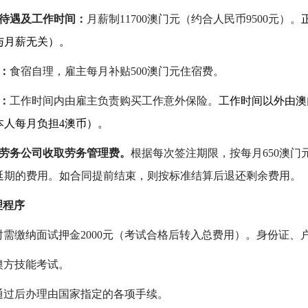
待遇及工作时间：
月薪制11700澳门元（约合人民币
9500
元）。
与月薪无关）。
：
食宿自理
，雇主每月补贴500澳门元住宿费
。
：
工作时间内由雇主负责购买工作意外保险。
工作时间以外由澳
本人每月负担4澳币
）
。
劳务公司收取劳务管理费。
根据每次签注期限，按每月650澳
延期的费用。如合同提前结束，则按标准结算后退还剩余费用。
理程序
时需缴纳面试押金
2000元（考试合格后转入总费用）
。身份证、
澳方技能考试
。
通过后
办理由国家指定的各项手续
。