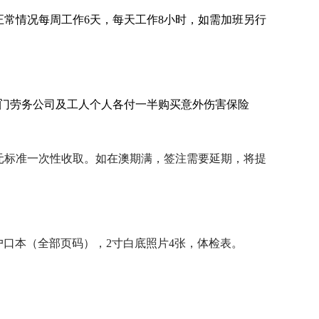
正常情况每周工作6天，每天工作8小时，如需加班另行
门劳务公司及工人个人各付一半购买意外伤害保险
门元标准一次性收取。如在澳期满，签注需要延期，将提
户口本（全部页码）
，
2寸白底照片
4
张，体检
表
。