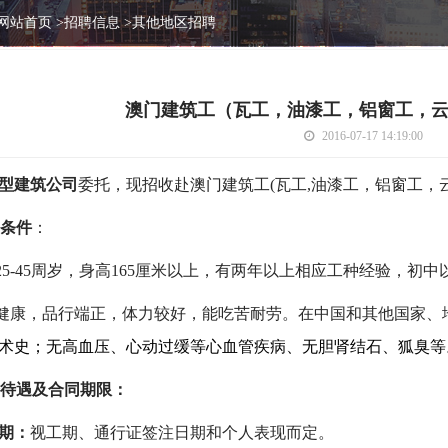
网站首页
>
招聘信息
>
其他地区招聘
澳门建筑工（瓦工，油漆工，铝窗工，云
2016-07-17 14:19:00
型建筑公司
委托，现招收赴澳门建筑
工
(瓦工,油漆工，铝窗工，
条件
：
25-45周岁
，身高165厘米以上，有
两
年以上相应工种经验，初中
康，品行端正，体力较好，能吃苦耐劳。在中国和其他国家、地
术史；无高血压、心动过缓等心血管疾病、无胆肾结石、狐臭等
待遇及合同期限：
期：
视工期、通行证签注日期和个人表现而定。