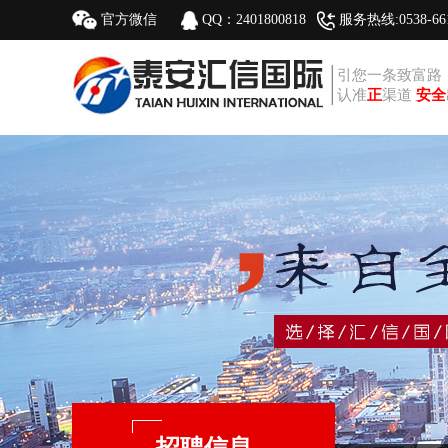
官方微信
QQ：2401800818
服务热线:0538-661
引您一条致富路
认准
正
渠道
安全